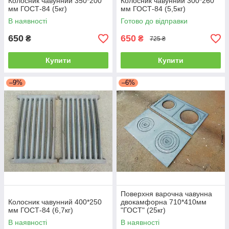
Колосник чавунний 350*200
Колосник чавунний 300*260
мм ГОСТ-84 (5кг)
мм ГОСТ-84 (5,5кг)
В наявності
Готово до відправки
650
650
₴
₴
725 ₴
Купити
Купити
–9%
–6%
Поверхня варочна чавунна
Колосник чавунний 400*250
двокамфорна 710*410мм
мм ГОСТ-84 (6,7кг)
"ГОСТ" (25кг)
В наявності
В наявності