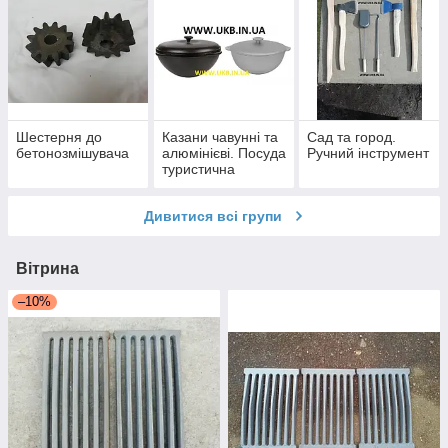
Шестерня до
Казани чавунні та
Сад та город.
бетонозмішувача
алюмінієві. Посуда
Ручний інструмент
туристична
Дивитися всі групи
Вітрина
–10%