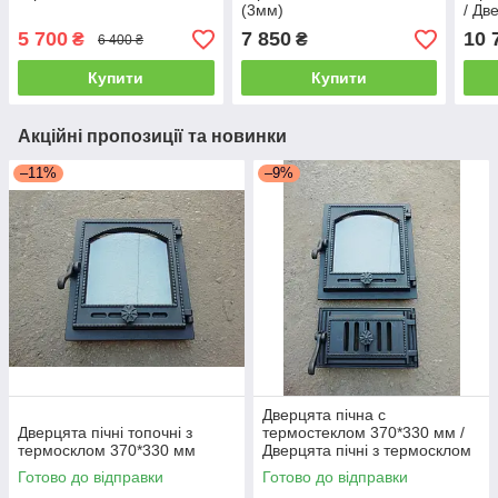
(3мм)
/ Дв
терм
5 700
7 850
10 
₴
₴
6 400 ₴
Купити
Купити
Акційні пропозиції та новинки
–11%
–9%
Дверцята пічна c
Дверцята пічні топочні з
термостеклом 370*330 мм /
термосклом 370*330 мм
Дверцята пічні з термосклом
370*330 мм
Готово до відправки
Готово до відправки