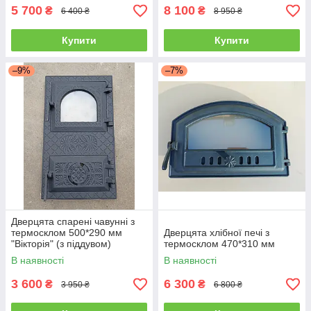
5 700
8 100
₴
₴
6 400 ₴
8 950 ₴
Купити
Купити
–9%
–7%
Дверцята спарені чавунні з
термосклом 500*290 мм
Дверцята хлібної печі з
"Вікторія" (з піддувом)
термосклом 470*310 мм
В наявності
В наявності
3 600
6 300
₴
₴
3 950 ₴
6 800 ₴