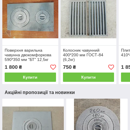
Поверхня варильна
Колосник чавунний
Плит
чавунна двокомфоркова
400*200 мм ГОСТ-84
410*
590*350 мм "БТ" 12,5кг
(6,2кг)
1 800
750
1 8
₴
₴
Купити
Купити
Акційні пропозиції та новинки