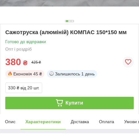
Сажотруска (алюміній) КОМПАС 150*150 мм
Готово до відправки
Опт і роздріб
380
₴
425 ₴
Економія
45 ₴
Залишилось
1 день
330 ₴
від 20 шт.
Купити
Опис
Характеристики
Доставка
Оплата
Умови 