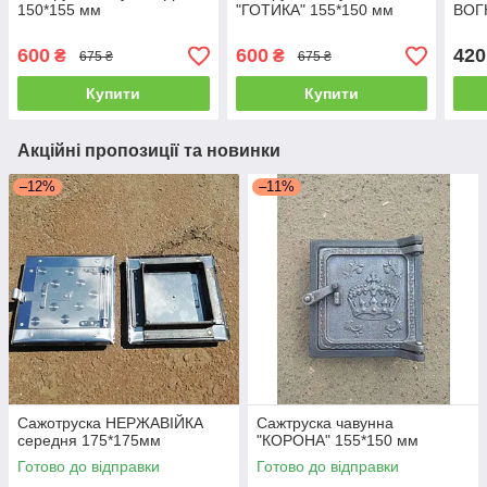
150*155 мм
"ГОТИКА" 155*150 мм
ВОГ
600
600
420
₴
₴
675 ₴
675 ₴
Купити
Купити
Акційні пропозиції та новинки
–12%
–11%
Сажотруска НЕРЖАВІЙКА
Сажтруска чавунна
середня 175*175мм
"КОРОНА" 155*150 мм
Готово до відправки
Готово до відправки