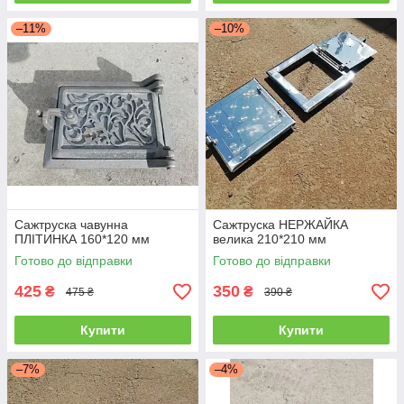
–11%
–10%
Сажтруска чавунна
Сажтруска НЕРЖАЙКА
ПЛІТИНКА 160*120 мм
велика 210*210 мм
Готово до відправки
Готово до відправки
425
350
₴
₴
475 ₴
390 ₴
Купити
Купити
–7%
–4%