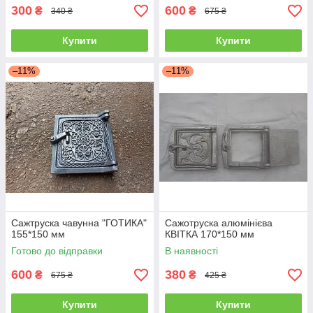
300
600
₴
₴
340 ₴
675 ₴
Купити
Купити
–11%
–11%
Сажтруска чавунна "ГОТИКА"
Сажотруска алюмінієва
155*150 мм
КВІТКА 170*150 мм
Готово до відправки
В наявності
600
380
₴
₴
675 ₴
425 ₴
Купити
Купити