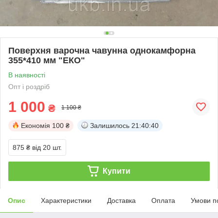
Поверхня варочна чавунна однокамфорна
355*410 мм "ЕКО"
В наявності
Опт і роздріб
1 000
₴
1 100 ₴
Економія
100 ₴
Залишилось
21:40:40
875 ₴
від 20 шт.
Купити
Опис
Характеристики
Доставка
Оплата
Умови п