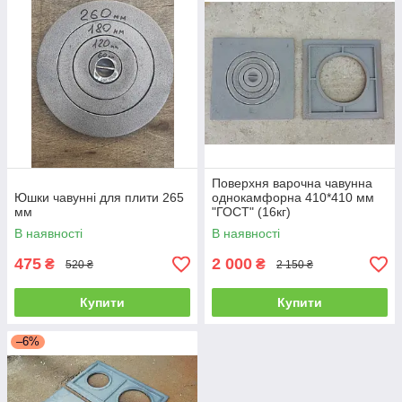
Поверхня варочна чавунна
Юшки чавунні для плити 265
однокамфорна 410*410 мм
мм
"ГОСТ" (16кг)
В наявності
В наявності
475
2 000
₴
₴
520 ₴
2 150 ₴
Купити
Купити
–6%