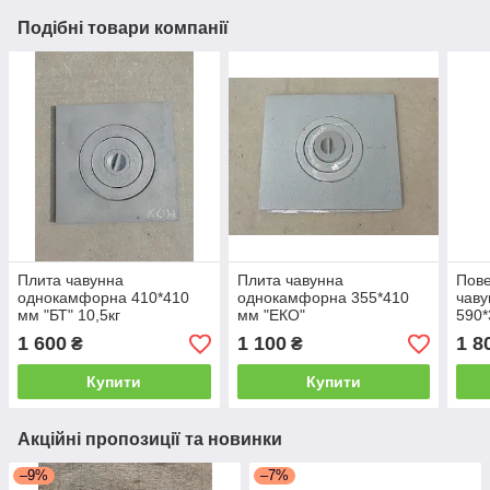
Подібні товари компанії
Плита чавунна
Плита чавунна
Пове
однокамфорна 410*410
однокамфорна 355*410
чаву
мм "БТ" 10,5кг
мм "ЕКО"
590*
1 600
1 100
1 8
₴
₴
Купити
Купити
Акційні пропозиції та новинки
–9%
–7%