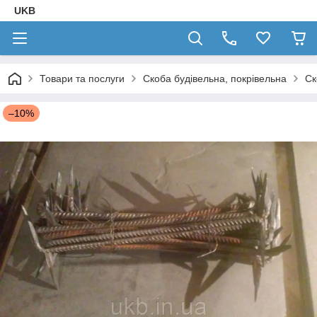
UKB
Товари та послуги
Скоба будівельна, покрівельна
Ск
–10%