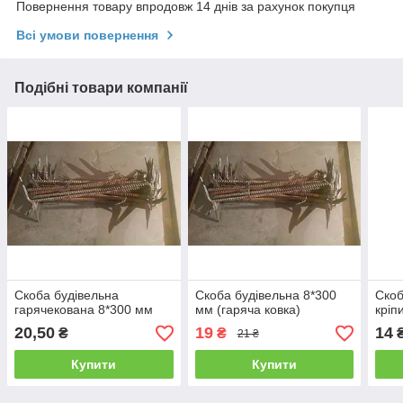
Повернення товару впродовж 14 днів за рахунок покупця
Всі умови повернення
Подібні товари компанії
Скоба будівельна
Скоба будівельна 8*300
Скоб
гарячекована 8*300 мм
мм (гаряча ковка)
кріп
20,50
19
14
₴
₴
21 ₴
Купити
Купити