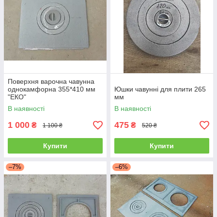
Поверхня варочна чавунна
однокамфорна 355*410 мм
Юшки чавунні для плити 265
"ЕКО"
мм
В наявності
В наявності
1 000
475
₴
₴
1 100 ₴
520 ₴
Купити
Купити
–7%
–6%