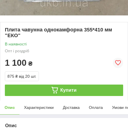
Плита чавунна однокамфорна 355*410 мм
"ЕКО"
В наявності
Опт і роздріб
1 100
₴
875 ₴
від 20 шт.
Купити
Опис
Характеристики
Доставка
Оплата
Умови п
Опис