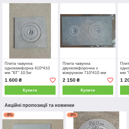
Плита чавунна
Плита чавунна
Плит
однокамфорна 410*410
двухкомфорочна з
одн
мм "БТ" 10,5кг
візерунком 710*410 мм
мм 
"БТ" (18кг)
1 600
2 150
1 2
₴
₴
Купити
Купити
Акційні пропозиції та новинки
–9%
–9%