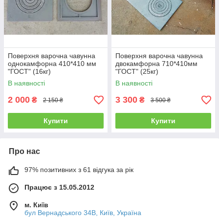
Поверхня варочна чавунна
Поверхня варочна чавунна
однокамфорна 410*410 мм
двокамфорна 710*410мм
"ГОСТ" (16кг)
"ГОСТ" (25кг)
В наявності
В наявності
2 000
3 300
₴
₴
2 150 ₴
3 500 ₴
Купити
Купити
Про нас
97% позитивних з 61 відгука за рік
Працює з 15.05.2012
м. Київ
бул Вернадського 34В, Київ, Україна