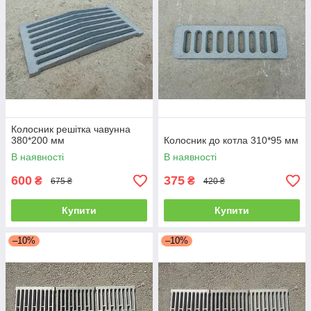
Колосник решітка чавунна
380*200 мм
Колосник до котла 310*95 мм
В наявності
В наявності
600
375
₴
₴
675 ₴
420 ₴
Купити
Купити
–10%
–10%