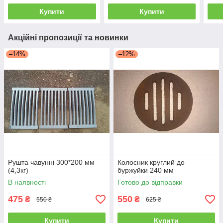
Купити
Купити
Акційні пропозиції та новинки
–14%
–12%
Рушта чавунні 300*200 мм
Колосник круглий до
(4,3кг)
буржуйки 240 мм
В наявності
Готово до відправки
475
550
₴
₴
550 ₴
625 ₴
Купити
Купити