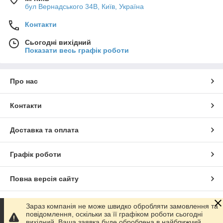
бул Вернадського 34В, Київ, Україна
Контакти
Сьогодні вихідний
Показати весь графік роботи
Про нас
Контакти
Доставка та оплата
Графік роботи
Повна версія сайту
Сайт створено на маркетплейсі
Prom.ua
Зараз компанія не може швидко обробляти замовлення та
повідомлення, оскільки за її графіком роботи сьогодні
вихідний. Ваша заявка буде оброблена в найближчий