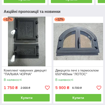
Акційні пропозиції та новинки
–12%
–12%
Комплект чавунних дверцят
Дверцята печі з термосклом
"ПАЛЬМА ЧОРНА"
650*480мм "ЛОТОС"
В наявності
В наявності
1 750
5 900
₴
₴
2 000 ₴
6 700 ₴
Купити
Купити