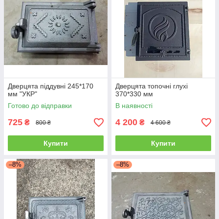
Дверцята піддувні 245*170
Дверцята топочні глухі
мм "УКР"
370*330 мм
Готово до відправки
В наявності
725
4 200
₴
₴
800 ₴
4 600 ₴
Купити
Купити
–8%
–8%