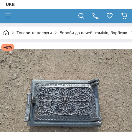
UKB
Товари та послуги
Вироби до печей, камінів, барбекю.
–8%