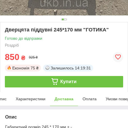
Дверцята піддувні 245*170 мм "ГОТИКА"
Готово до відправки
Роздріб
850
₴
925 ₴
Економія
75 ₴
Залишилось
14:19:31
Купити
пис
Характеристики
Доставка
Оплата
Умови пове
Опис
Габаритний розмір 245 * 170 мм + -