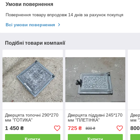
Умови повернення
Повернення товару впродовж 14 днів за рахунок покупця
Всі умови повернення
Подібні товари компанії
Дверцята топочні 290*270
Дверцята піддувні 245*170
Двер
мм "ГОТИКА"
мм "ПЛЕТІНКА"
мм "
1 450
725
800
₴
₴
800 ₴
Купити
Купити