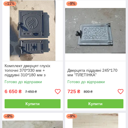
–11%
–9%
Комплект дверцят глухіх
топочні 370*330 мм +
Дверцята піддувні 245*170
піддувні 310*180 мм з
мм "ПЛЕТІНКА"
регулятором
Готово до відправки
Готово до відправки
6 650
725
₴
₴
7 450 ₴
800 ₴
Купити
Купити
–9%
–9%