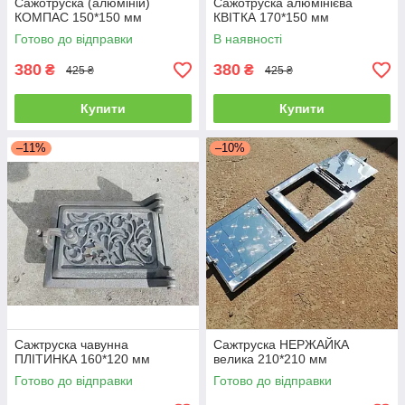
Сажотруска (алюміній)
Сажотруска алюмінієва
КОМПАС 150*150 мм
КВІТКА 170*150 мм
Готово до відправки
В наявності
380
380
₴
₴
425 ₴
425 ₴
Купити
Купити
–11%
–10%
Сажтруска чавунна
Сажтруска НЕРЖАЙКА
ПЛІТИНКА 160*120 мм
велика 210*210 мм
Готово до відправки
Готово до відправки