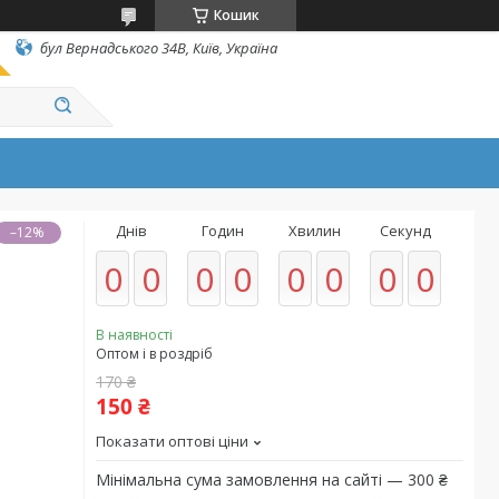
Кошик
бул Вернадського 34В, Київ, Україна
Днів
Годин
Хвилин
Секунд
–12%
0
0
0
0
0
0
0
0
В наявності
Оптом і в роздріб
170 ₴
150 ₴
Показати оптові ціни
Мінімальна сума замовлення на сайті — 300 ₴