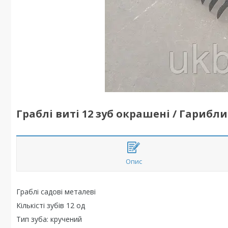
Граблі виті 12 зуб окрашені / Гариб
Опис
Граблі садові металеві
Кількісті зубів 12 од
Тип зуба: кручений