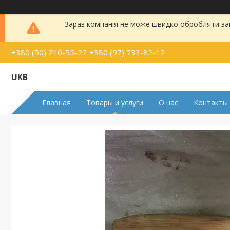
Зараз компанія не може швидко обробляти зам
+380 (50) 210-55-27
+380 (97) 733-82-12
UKB
Главная
Товары и услуги
О нас
Контакты