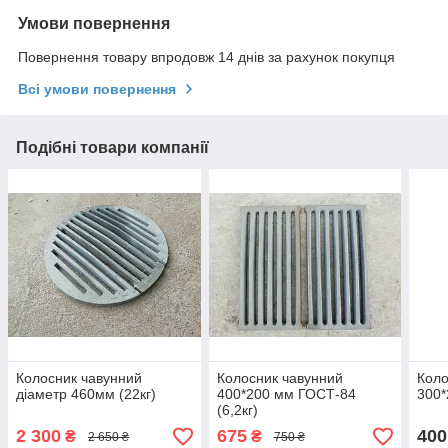
Умови повернення
Повернення товару впродовж 14 днів за рахунок покупця
Всі умови повернення
Подібні товари компанії
Колосник чавунний
Колосник чавунний
Коло
діаметр 460мм (22кг)
400*200 мм ГОСТ-84
300*
(6,2кг)
2 300
675
400
₴
₴
2 650 ₴
750 ₴