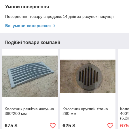
Умови повернення
Повернення товару впродовж 14 днів за рахунок покупця
Всі умови повернення
Подібні товари компанії
Колосник решітка чавунна
Колосник круглий тітана
Коло
380*200 мм
280 мм
400
(6,2к
675
625
675
₴
₴