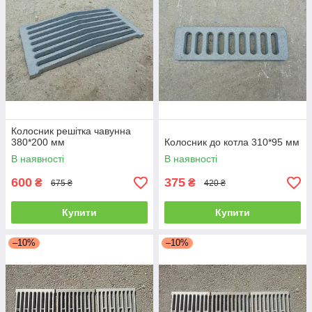
Колосник решітка чавунна
380*200 мм
Колосник до котла 310*95 мм
В наявності
В наявності
600
375
₴
₴
675 ₴
420 ₴
Купити
Купити
–10%
–10%