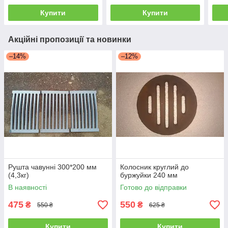
Купити
Купити
Акційні пропозиції та новинки
–14%
–12%
Рушта чавунні 300*200 мм
Колосник круглий до
(4,3кг)
буржуйки 240 мм
В наявності
Готово до відправки
475
550
₴
₴
550 ₴
625 ₴
Купити
Купити