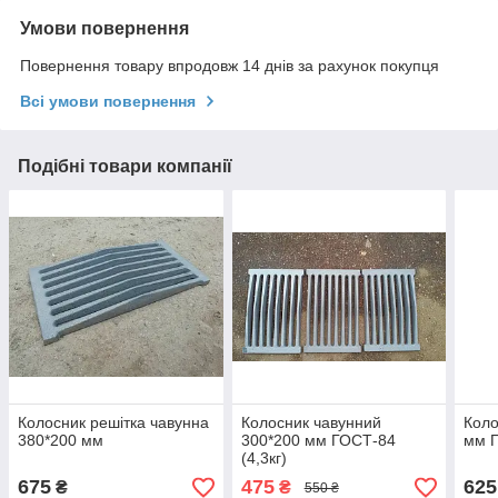
Умови повернення
Повернення товару впродовж 14 днів за рахунок покупця
Всі умови повернення
Подібні товари компанії
Колосник решітка чавунна
Колосник чавунний
Коло
380*200 мм
300*200 мм ГОСТ-84
мм 
(4,3кг)
675
475
625
₴
₴
550 ₴