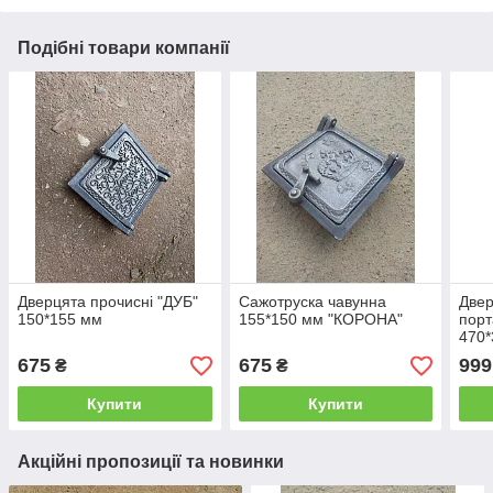
Подібні товари компанії
Дверцята прочисні "ДУБ"
Сажотруска чавунна
Двер
150*155 мм
155*150 мм "КОРОНА"
пор
470
675
675
999
₴
₴
Купити
Купити
Акційні пропозиції та новинки