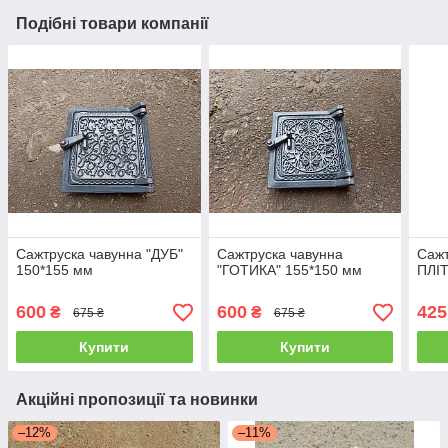
Подібні товари компанії
Сажтруска чавунна "ДУБ"
Сажтруска чавунна
Сажт
150*155 мм
"ГОТИКА" 155*150 мм
ПЛІ
600
600
425
₴
₴
675 ₴
675 ₴
Купити
Купити
Акційні пропозиції та новинки
–12%
–11%