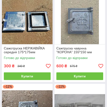
Сажотруска НЕРЖАВІЙКА
Сажтруска чавунна
середня 175*175мм
"КОРОНА" 155*150 мм
Готово до відправки
Готово до відправки
300
600
₴
₴
340 ₴
675 ₴
Купити
Купити
–11%
–11%