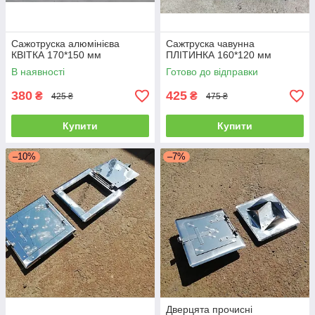
Сажотруска алюмінієва
Сажтруска чавунна
КВІТКА 170*150 мм
ПЛІТИНКА 160*120 мм
В наявності
Готово до відправки
380
425
₴
₴
425 ₴
475 ₴
Купити
Купити
–10%
–7%
Дверцята прочисні